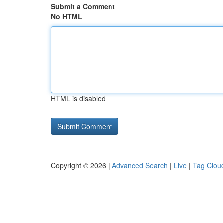
Submit a Comment
No HTML
HTML is disabled
Copyright © 2026 |
Advanced Search
|
Live
|
Tag Clou