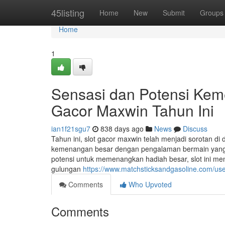
Home
45listing
Home
New
Submit
Groups
Home
1
Sensasi dan Potensi Kem
Gacor Maxwin Tahun Ini
ian1f21sgu7
838 days ago
News
Discuss
Tahun ini, slot gacor maxwin telah menjadi sorotan d
kemenangan besar dengan pengalaman bermain yang s
potensi untuk memenangkan hadiah besar, slot ini me
gulungan
https://www.matchsticksandgasoline.com/us
Comments
Who Upvoted
Comments