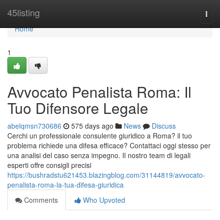
Home
45listing
Togg
navi
Home
1
Avvocato Penalista Roma: Il
Tuo Difensore Legale
abelqmsn730686
575 days ago
News
Discuss
Cerchi un professionale consulente giuridico a Roma? il tuo
problema richiede una difesa efficace? Contattaci oggi stesso per
una analisi del caso senza impegno. Il nostro team di legali
esperti offre consigli precisi
https://bushradstu621453.blazingblog.com/31144819/avvocato-
penalista-roma-la-tua-difesa-giuridica
Comments
Who Upvoted