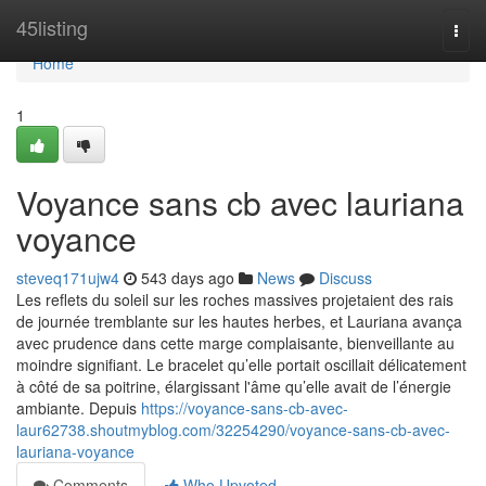
Home
45listing
Togg
navi
Home
1
Voyance sans cb avec lauriana
voyance
steveq171ujw4
543 days ago
News
Discuss
Les reflets du soleil sur les roches massives projetaient des rais
de journée tremblante sur les hautes herbes, et Lauriana avança
avec prudence dans cette marge complaisante, bienveillante au
moindre signifiant. Le bracelet qu’elle portait oscillait délicatement
à côté de sa poitrine, élargissant l'âme qu’elle avait de l’énergie
ambiante. Depuis
https://voyance-sans-cb-avec-
laur62738.shoutmyblog.com/32254290/voyance-sans-cb-avec-
lauriana-voyance
Comments
Who Upvoted