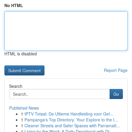
No HTML
HTML is disabled
Report Page
Search
Go
Published News
1
IPTV Totaal: De Ultieme Handleiding voor Geï...
1
Pampanga's Top Directory: Your Explore to the I...
1
Cleaner Streets and Safer Spaces with Parramatt...
1
Living by the Word: A Daily Devotional with Dr....