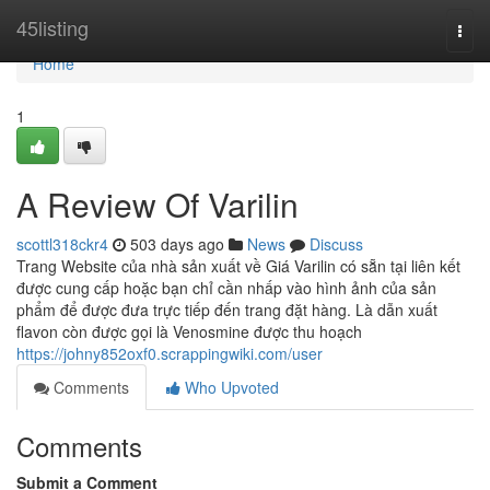
Home
45listing
Togg
navi
Home
1
A Review Of Varilin
scottl318ckr4
503 days ago
News
Discuss
Trang Website của nhà sản xuất về Giá Varilin có sẵn tại liên kết
được cung cấp hoặc bạn chỉ cần nhấp vào hình ảnh của sản
phẩm để được đưa trực tiếp đến trang đặt hàng. Là dẫn xuất
flavon còn được gọi là Venosmine được thu hoạch
https://johny852oxf0.scrappingwiki.com/user
Comments
Who Upvoted
Comments
Submit a Comment