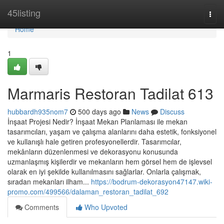
Home
45listing
Togg
navi
Home
1
Marmaris Restoran Tadilat 613
hubbardh935nom7
500 days ago
News
Discuss
İnşaat Projesi Nedir? İnşaat Mekan Planlaması ile mekan
tasarımcıları, yaşam ve çalışma alanlarını daha estetik, fonksiyonel
ve kullanışlı hale getiren profesyonellerdir. Tasarımcılar,
mekânların düzenlenmesi ve dekorasyonu konusunda
uzmanlaşmış kişilerdir ve mekanların hem görsel hem de işlevsel
olarak en iyi şekilde kullanılmasını sağlarlar. Onlarla çalışmak,
sıradan mekanları ilham...
https://bodrum-dekorasyon47147.wiki-
promo.com/499566/dalaman_restoran_tadilat_692
Comments
Who Upvoted