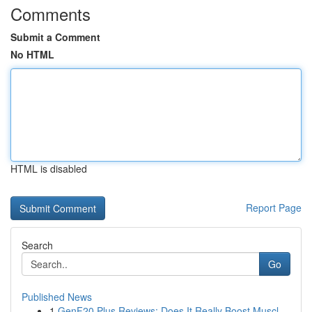
Comments
Submit a Comment
No HTML
HTML is disabled
Report Page
Search
Go
Published News
1
GenF20 Plus Reviews: Does It Really Boost Muscl...