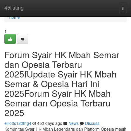
Home
45listing
Togg
navi
Home
1
Forum Syair HK Mbah Semar
dan Opesia Terbaru
2025fUpdate Syair HK Mbah
Semar & Opesia Hari Ini
2025Forum Syair HK Mbah
Semar dan Opesia Terbaru
2025
elliotts122fhg4
452 days ago
News
Discuss
Komunitas Syair HK Mbah Legendaris dan Platform Opesia masih