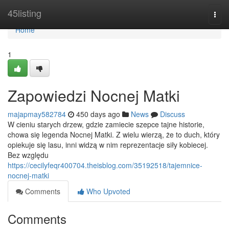
Home
45listing
Togg
navi
Home
1
Zapowiedzi Nocnej Matki
majapmay582784
450 days ago
News
Discuss
W cieniu starych drzew, gdzie zamiecie szepce tajne historie,
chowa się legenda Nocnej Matki. Z wielu wierzą, że to duch, który
opiekuje się lasu, inni widzą w nim reprezentacje siły kobiecej.
Bez względu
https://cecilyfeqr400704.theisblog.com/35192518/tajemnice-
nocnej-matki
Comments
Who Upvoted
Comments