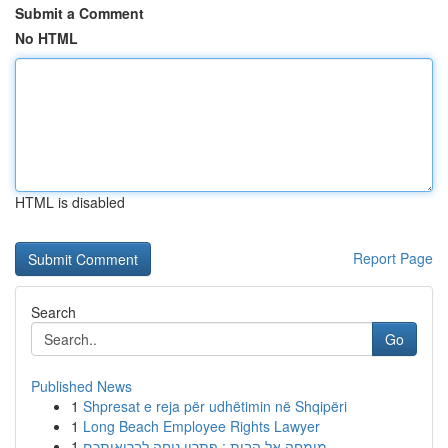
Submit a Comment
No HTML
HTML is disabled
Report Page
Search
Go
Published News
1
Shpresat e reja për udhëtimin në Shqipëri
1
Long Beach Employee Rights Lawyer
1
מומחה אל הבית : פתרון נוחה לבריאותכם