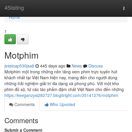
Home
45listing
Togg
navi
Home
1
Motphim
jessicap530jsa8
445 days ago
News
Discuss
Motphim một trong những nền tảng xem phim trực tuyến hút
khách nhất tại Việt Nam hiện nay, mang đến cho người dùng
những trải nghiệm giải trí đa dạng và phong phú. Với một kho
phim đồ sộ, từ các tác phẩm đậm chất Việt Nam cho đến những
https://keeganzysi282727.blogitright.com/35141276/motphim
Comments
Who Upvoted
Comments
Submit a Comment