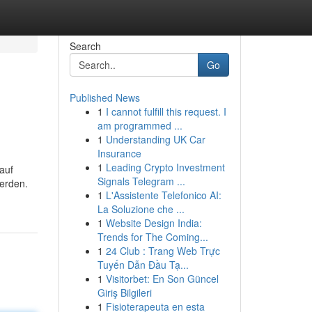
Search
Go
Published News
1
I cannot fulfill this request. I
am programmed ...
1
Understanding UK Car
Insurance
1
Leading Crypto Investment
 auf
Signals Telegram ...
werden.
1
L'Assistente Telefonico AI:
La Soluzione che ...
1
Website Design India:
Trends for The Coming...
1
24 Club : Trang Web Trực
Tuyến Dẫn Đầu Tạ...
1
Visitorbet: En Son Güncel
Giriş Bilgileri
1
Fisioterapeuta en esta