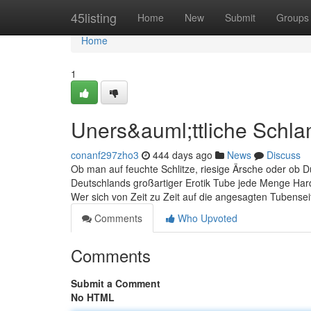
Home
45listing
Home
New
Submit
Groups
Home
1
Uners&auml;ttliche Schla
conanf297zho3
444 days ago
News
Discuss
Ob man auf feuchte Schlitze, riesige Ärsche oder ob Du
Deutschlands großartiger Erotik Tube jede Menge Hard
Wer sich von Zeit zu Zeit auf die angesagten Tubenseite
Comments
Who Upvoted
Comments
Submit a Comment
No HTML