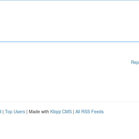
Rep
d
|
Top Users
| Made with
Kliqqi CMS
|
All RSS Feeds