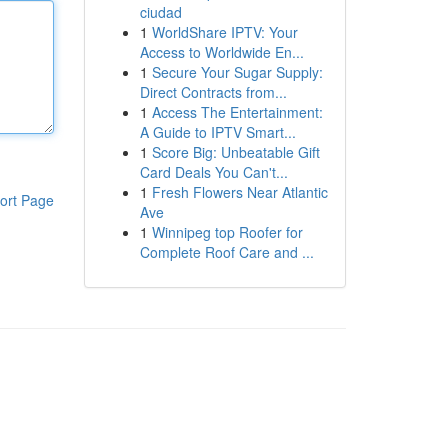
ciudad
1
WorldShare IPTV: Your
Access to Worldwide En...
1
Secure Your Sugar Supply:
Direct Contracts from...
1
Access The Entertainment:
A Guide to IPTV Smart...
1
Score Big: Unbeatable Gift
Card Deals You Can't...
1
Fresh Flowers Near Atlantic
ort Page
Ave
1
Winnipeg top Roofer for
Complete Roof Care and ...