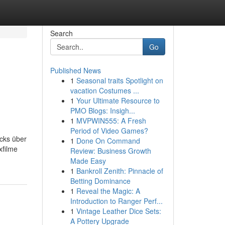
Search
Go
Published News
1
Seasonal traits Spotlight on
vacation Costumes ...
1
Your Ultimate Resource to
PMO Blogs: Insigh...
1
MVPWIN555: A Fresh
Period of Video Games?
icks über
1
Done On Command
xfilme
Review: Business Growth
Made Easy
1
Bankroll Zenith: Pinnacle of
Betting Dominance
1
Reveal the Magic: A
Introduction to Ranger Perf...
1
Vintage Leather Dice Sets:
A Pottery Upgrade