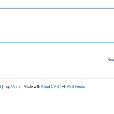
Rep
d
|
Top Users
| Made with
Kliqqi CMS
|
All RSS Feeds