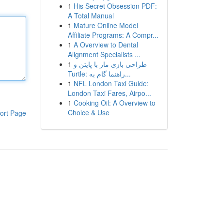
1
His Secret Obsession PDF:
A Total Manual
1
Mature Online Model
Affiliate Programs: A Compr...
1
A Overview to Dental
Alignment Specialists ...
1
طراحی بازی مار با پایتن و
Turtle: راهنما گام به...
1
NFL London Taxi Guide:
London Taxi Fares, Airpo...
1
Cooking Oil: A Overview to
Choice & Use
ort Page