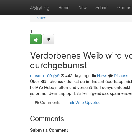
Home
45listing
Home
New
Submit
Groups
Home
1
Verdorbenes Weib wird vo
durchgebumst
masonx109qiy9
442 days ago
News
Discuss
Über Blümchensex denkst du im Instant überhaupt nicht
heiÃŸe Hobbynutten und verschärfte Teenys entdeckt. Mi
sofort auf dem Laptop. Existiert irgendwas spannende
Comments
Who Upvoted
Comments
Submit a Comment