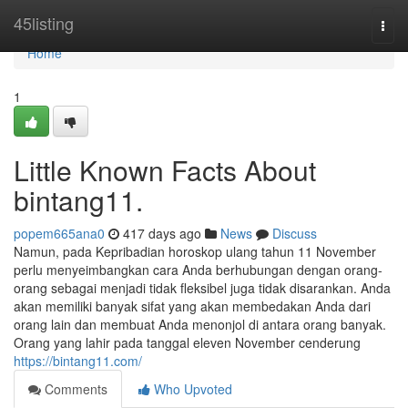
Home
45listing
Togg
navi
Home
1
Little Known Facts About
bintang11.
popem665ana0
417 days ago
News
Discuss
Namun, pada Kepribadian horoskop ulang tahun 11 November
perlu menyeimbangkan cara Anda berhubungan dengan orang-
orang sebagai menjadi tidak fleksibel juga tidak disarankan. Anda
akan memiliki banyak sifat yang akan membedakan Anda dari
orang lain dan membuat Anda menonjol di antara orang banyak.
Orang yang lahir pada tanggal eleven November cenderung
https://bintang11.com/
Comments
Who Upvoted