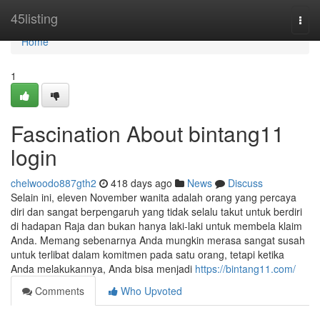
Home
45listing
Togg
navi
Home
1
Fascination About bintang11
login
chelwoodo887gth2
418 days ago
News
Discuss
Selain ini, eleven November wanita adalah orang yang percaya
diri dan sangat berpengaruh yang tidak selalu takut untuk berdiri
di hadapan Raja dan bukan hanya laki-laki untuk membela klaim
Anda. Memang sebenarnya Anda mungkin merasa sangat susah
untuk terlibat dalam komitmen pada satu orang, tetapi ketika
Anda melakukannya, Anda bisa menjadi
https://bintang11.com/
Comments
Who Upvoted