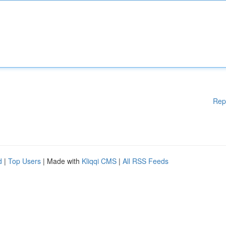
Rep
d
|
Top Users
| Made with
Kliqqi CMS
|
All RSS Feeds