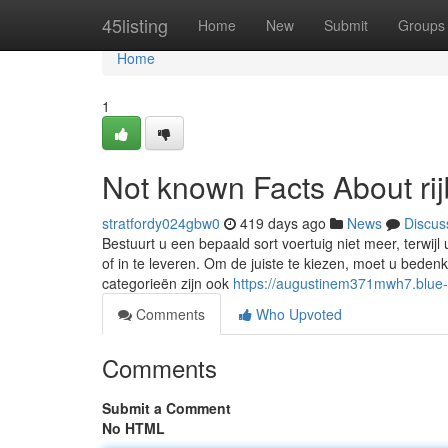
Home
45listing
Home
New
Submit
Groups
Home
1
Not known Facts About ri
stratfordy024gbw0
419 days ago
News
Discus
Bestuurt u een bepaald sort voertuig niet meer, terwijl 
of in te leveren. Om de juiste te kiezen, moet u beden
categorieën zijn ook
https://augustinem371mwh7.blue-
Comments
Who Upvoted
Comments
Submit a Comment
No HTML