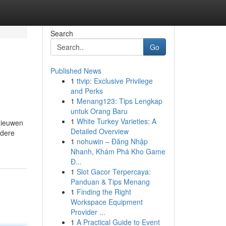
Search
Go
Published News
1
ttvip: Exclusive Privilege
and Perks
1
Menang123: Tips Lengkap
untuk Orang Baru
1
White Turkey Varieties: A
rnieuwen
Detailed Overview
rdere
1
nohuwin – Đăng Nhập
Nhanh, Khám Phá Kho Game
Đ...
1
Slot Gacor Terpercaya:
Panduan & Tips Menang
1
Finding the Right
Workspace Equipment
Provider ...
1
A Practical Guide to Event