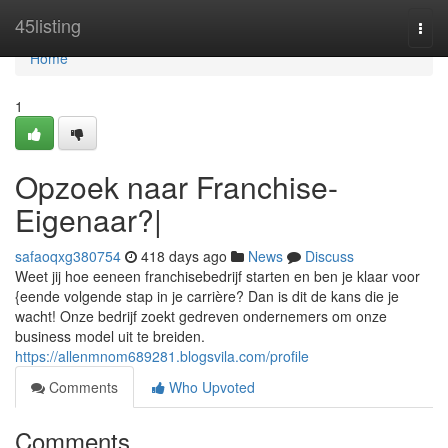
Home
45listing
Togg
navi
Home
1
Opzoek naar Franchise-
Eigenaar?|
safaoqxg380754
418 days ago
News
Discuss
Weet jij hoe eeneen franchisebedrijf starten en ben je klaar voor
{eende volgende stap in je carrière? Dan is dit de kans die je
wacht! Onze bedrijf zoekt gedreven ondernemers om onze
business model uit te breiden.
https://allenmnom689281.blogsvila.com/profile
Comments
Who Upvoted
Comments