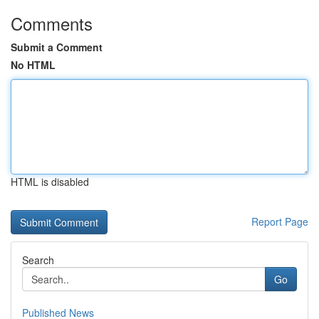
Comments
Submit a Comment
No HTML
HTML is disabled
Report Page
Search
Go
Published News