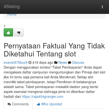
Home
45listing
Togg
navi
Home
1
Pernyataan Faktual Yang Tidak
Diketahui Tentang slot
evansr875boz9
419 days ago
News
Discuss
Dengan menggunakan tombol "Tabel Pembayaran" Anda dapat
mengakses daftar campuran menguntungkan dan Prinsip dari slot
jika Ini tentu saja pertama kali Anda Menikmati; Setiap slot
memiliki tabel pembayaran, tetapi Pemikiran di belakangnya
adalah sama. Tabel pembayaran mewakili dasbor yang berisi
aspek esensial mengenai olahraga jenis ini diberikan daftar
hadiah dan
https://raja404granger.com
Comments
Who Upvoted