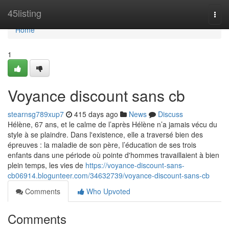
Home
45listing
Togg
navi
Home
1
Voyance discount sans cb
stearnsg789xup7
415 days ago
News
Discuss
Hélène, 67 ans, et le calme de l’après Hélène n’a jamais vécu du
style à se plaindre. Dans l'existence, elle a traversé bien des
épreuves : la maladie de son père, l’éducation de ses trois
enfants dans une période où pointe d'hommes travaillaient à bien
plein temps, les vies de
https://voyance-discount-sans-
cb06914.blogunteer.com/34632739/voyance-discount-sans-cb
Comments
Who Upvoted
Comments