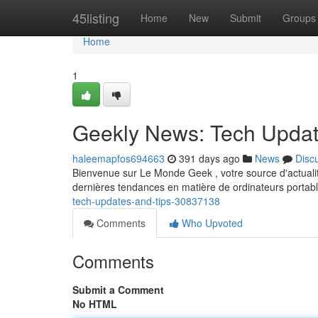
Home
45listing
Home
New
Submit
Groups
Home
1
Geekly News: Tech Updat
haleemapfos694663
391 days ago
News
Disc
Bienvenue sur Le Monde Geek , votre source d'actuali
dernières tendances en matière de ordinateurs portab
tech-updates-and-tips-30837138
Comments
Who Upvoted
Comments
Submit a Comment
No HTML