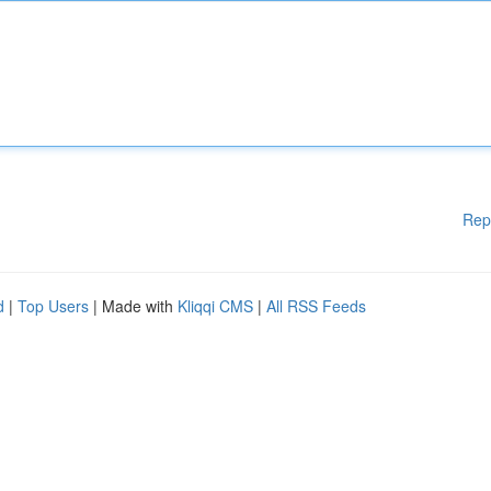
Rep
d
|
Top Users
| Made with
Kliqqi CMS
|
All RSS Feeds