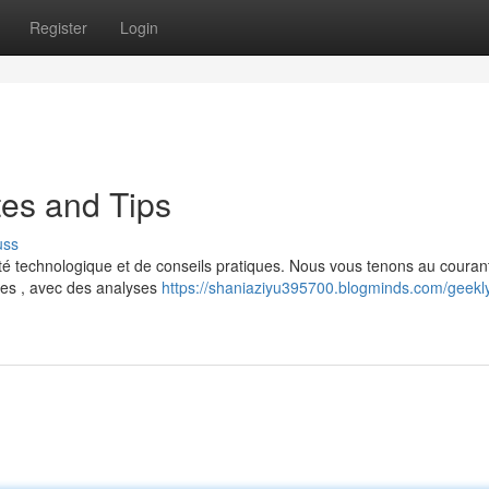
Register
Login
es and Tips
uss
té technologique et de conseils pratiques. Nous vous tenons au couran
les , avec des analyses
https://shaniaziyu395700.blogminds.com/geekl