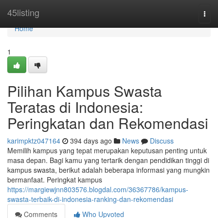
Home
45listing
Togg
navi
Home
1
Pilihan Kampus Swasta
Teratas di Indonesia:
Peringkatan dan Rekomendasi
karimpktz047164
394 days ago
News
Discuss
Memilih kampus yang tepat merupakan keputusan penting untuk
masa depan. Bagi kamu yang tertarik dengan pendidikan tinggi di
kampus swasta, berikut adalah beberapa informasi yang mungkin
bermanfaat. Peringkat kampus
https://margiewjnn803576.blogdal.com/36367786/kampus-
swasta-terbaik-di-indonesia-ranking-dan-rekomendasi
Comments
Who Upvoted