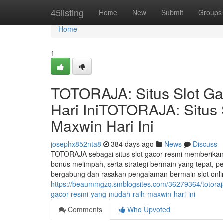
Home
45listing
Home
New
Submit
Groups
Home
1
TOTORAJA: Situs Slot G
Hari IniTOTORAJA: Situs
Maxwin Hari Ini
josephx852nta8
384 days ago
News
Discuss
TOTORAJA sebagai situs slot gacor resmi memberikan
bonus melimpah, serta strategi bermain yang tepat, 
bergabung dan rasakan pengalaman bermain slot onl
https://beaummgzq.smblogsites.com/36279364/totoraja-s
gacor-resmi-yang-mudah-raih-maxwin-hari-ini
Comments
Who Upvoted