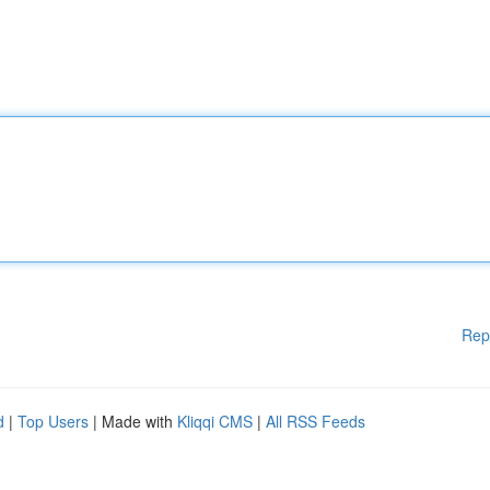
Rep
d
|
Top Users
| Made with
Kliqqi CMS
|
All RSS Feeds