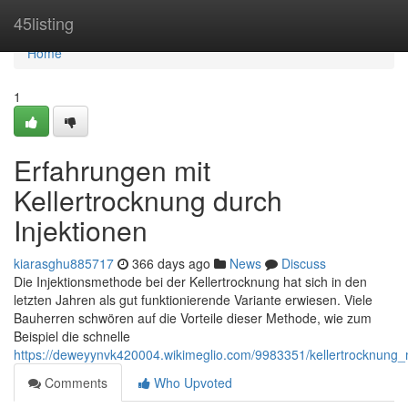
Home
45listing
Home
1
Erfahrungen mit
Kellertrocknung durch
Injektionen
kiarasghu885717
366 days ago
News
Discuss
Die Injektionsmethode bei der Kellertrocknung hat sich in den
letzten Jahren als gut funktionierende Variante erwiesen. Viele
Bauherren schwören auf die Vorteile dieser Methode, wie zum
Beispiel die schnelle
https://deweyynvk420004.wikimeglio.com/9983351/kellertrocknung_mi
Comments
Who Upvoted