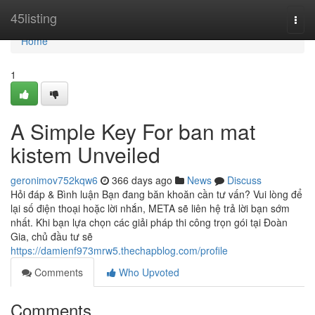
Home
45listing
Togg
navi
Home
1
A Simple Key For ban mat
kistem Unveiled
geronimov752kqw6
366 days ago
News
Discuss
Hỏi đáp & Bình luận Bạn đang băn khoăn cần tư vấn? Vui lòng để
lại số điện thoại hoặc lời nhắn, META sẽ liên hệ trả lời bạn sớm
nhất. Khi bạn lựa chọn các giải pháp thi công trọn gói tại Đoàn
Gia, chủ đầu tư sẽ
https://damienf973mrw5.thechapblog.com/profile
Comments
Who Upvoted
Comments