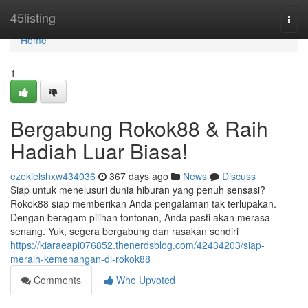
Home
45listing
Togg
navi
Home
1
Bergabung Rokok88 & Raih
Hadiah Luar Biasa!
ezekielshxw434036
367 days ago
News
Discuss
Siap untuk menelusuri dunia hiburan yang penuh sensasi?
Rokok88 siap memberikan Anda pengalaman tak terlupakan.
Dengan beragam pilihan tontonan, Anda pasti akan merasa
senang. Yuk, segera bergabung dan rasakan sendiri
https://kiaraeapi076852.thenerdsblog.com/42434203/siap-
meraih-kemenangan-di-rokok88
Comments
Who Upvoted