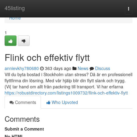
Home
45listing
Togg
navi
Home
1
Flink och effektiv flytt
annievkhy780680
363 days ago
News
Discuss
Vill du byta bostad i Stockholm utan stress? Då är en professionell
flyttfirma din lösning. Med vår hjälp blir din flytt slank och trygg.
{Vi{ tar hand om allt från packning till transport. Vi har erfarna
https://robustdirectory.com/listings1009732/flink-och-effektiv-flytt
Comments
Who Upvoted
Comments
Submit a Comment
No HTML