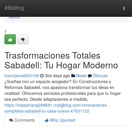
Home
45listing
Togg
navi
Home
1
Trasformaciones Totales
Sabadell: Tu Hogar Moderno
hamzaevai633158
364 days ago
News
Discuss
¿Sueñas con un espacio acogedor? En Construcciones y
Reformas Sabadell, nos apasiona transformar tus ideas en
realidad. Ofrecemos servicios profesionales para que tu hogar
sea perfecto. Desde adaptaciones a medida,
https://hassanqosj268681.mybjjblog.com/renovaciones-
completas-sabadell-tu-casa-nueva-47631122
Comments
Who Upvoted