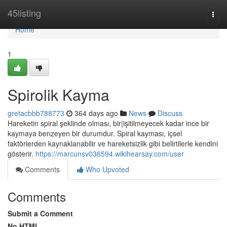
Home
45listing
Togg
navi
Home
1
Spirolik Kayma
gretacbbb788773
364 days ago
News
Discuss
Hareketin spiral şeklinde olması, bir|işitilmeyecek kadar ince bir
kaymaya benzeyen bir durumdur. Spiral kayması, içsel
faktörlerden kaynaklanabilir ve hareketsizlik gibi belirtilerle kendini
gösterir.
https://marcunsv036594.wikihearsay.com/user
Comments
Who Upvoted
Comments
Submit a Comment
No HTML