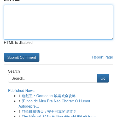
HTML is disabled
Report Page
Search
Go
Published News
1
遊戲王：Gameone 娛樂城全攻略
1
{Rindo de Mim Pra Não Chorar: O Humor
Autodepre...
1
谷歌邮箱购买：安全可靠的渠道？
1
Tìm hiểu về 123b Hướng dẫn chi tiết về trang ...