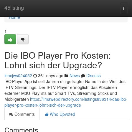
Home
45listing
Togg
navi
Home
1
Die IBO Player Pro Kosten:
Lohnt sich der Upgrade?
leacjws024052
361 days ago
News
Discuss
IBO Player App ist seit Jahren ein gefragter Name in der Welt des
IPTV‑Streamings. Der IPTV‑Player ermöglicht das Abspielen
externer M3U‑Playlists auf Smart‑TVs, Streaming‑Sticks und
Mobilgeräten
https://limawebdirectory.com/listings836314/das-ibo-
player-pro-kosten-lohnt-sich-der-upgrade
Comments
Who Upvoted
Comments