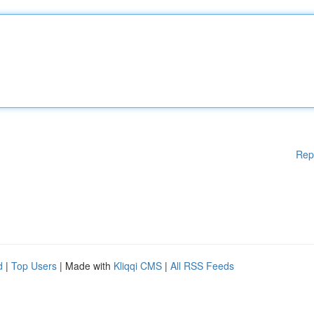
Rep
d
|
Top Users
| Made with
Kliqqi CMS
|
All RSS Feeds