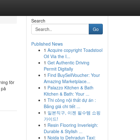
Search
Go
Published News
1
Acquire copyright Toadstool
Oil Via the I...
1
Get Authentic Driving
Permit Digitally
1
Find BuySellVoucher: Your
Amazing Marketplace...
ning för
1
Palazzo Kitchen & Bath
 på
Kitchen & Bath: Your ...
1
Thi công nội thất dự án :
Bảng giá chi tiết ...
1
일본직구, 이젠 필수템 쇼핑
가이드!
1
Resin Flooring Inverleigh:
Durable & Stylish ...
1
Noida to Dehradun Taxi: