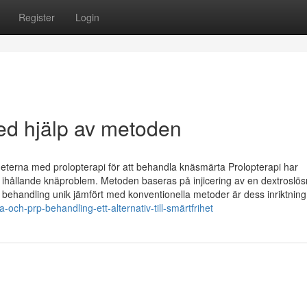
Register
Login
ed hjälp av metoden
heterna med prolopterapi för att behandla knäsmärta Prolopterapi har
med ihållande knäproblem. Metoden baseras på injicering av en dextroslös
 behandling unik jämfört med konventionella metoder är dess inriktning
och-prp-behandling-ett-alternativ-till-smärtfrihet