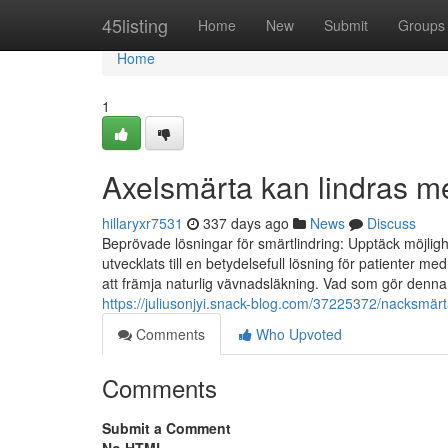
Home
45listing
Home
New
Submit
Groups
Home
1
Axelsmärta kan lindras m
hillaryxr7531
337 days ago
News
Discuss
Beprövade lösningar för smärtlindring: Upptäck möjlig
utvecklats till en betydelsefull lösning för patienter 
att främja naturlig vävnadsläkning. Vad som gör denna
https://juliusonjyi.snack-blog.com/37225372/nacksmärta-
Comments
Who Upvoted
Comments
Submit a Comment