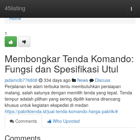
Home
45listing
Togg
navi
Home
1
Membongkar Tenda Komando:
Fungsi dan Spesifikasi Utul
jadamclb776808
334 days ago
News
Discuss
Perjalanan ke alam terbuka tentu membutuhkan persiapan
matang, salah satunya dengan memilih tenda yang tepat. Tenda
tempur adalah pilihan yang sering dipilih karena dirancang
khusus untuk kegiatan ekspedisi di medan
https://pabriktenda.id/jual-tenda-komando-harga-pabrik/#
Comments
Who Upvoted
Comments