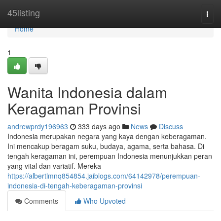
Home
45listing
Togg
navi
Home
1
Wanita Indonesia dalam
Keragaman Provinsi
andrewprdy196963
333 days ago
News
Discuss
Indonesia merupakan negara yang kaya dengan keberagaman.
Ini mencakup beragam suku, budaya, agama, serta bahasa. Di
tengah keragaman ini, perempuan Indonesia menunjukkan peran
yang vital dan variatif. Mereka
https://albertlmnq854854.jaiblogs.com/64142978/perempuan-
indonesia-di-tengah-keberagaman-provinsi
Comments
Who Upvoted