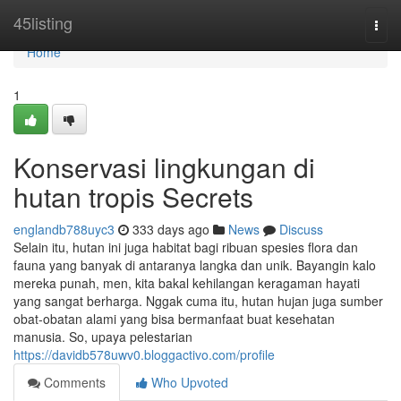
Home
45listing
Togg
navi
Home
1
Konservasi lingkungan di
hutan tropis Secrets
englandb788uyc3
333 days ago
News
Discuss
Selain itu, hutan ini juga habitat bagi ribuan spesies flora dan
fauna yang banyak di antaranya langka dan unik. Bayangin kalo
mereka punah, men, kita bakal kehilangan keragaman hayati
yang sangat berharga. Nggak cuma itu, hutan hujan juga sumber
obat-obatan alami yang bisa bermanfaat buat kesehatan
manusia. So, upaya pelestarian
https://davidb578uwv0.bloggactivo.com/profile
Comments
Who Upvoted