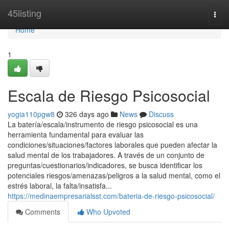
Home
45listing
Togg
navi
Home
1
Escala de Riesgo Psicosocial
yogia110pgw8
326 days ago
News
Discuss
La batería/escala/instrumento de riesgo psicosocial es una
herramienta fundamental para evaluar las
condiciones/situaciones/factores laborales que pueden afectar la
salud mental de los trabajadores. A través de un conjunto de
preguntas/cuestionarios/indicadores, se busca identificar los
potenciales riesgos/amenazas/peligros a la salud mental, como el
estrés laboral, la falta/insatisfa...
https://medinaempresarialsst.com/bateria-de-riesgo-psicosocial/
Comments
Who Upvoted