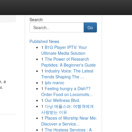
Search
Go
Published News
1
B1G Player IPTV: Your
Ultimate Media Solution
1
The Power of Research
Peptides: A Beginner's Guide
1
Industry Voice: The Latest
Trends Shaping The ...
e, a
1
iptv maroc
i.
1
Feeling hungry a Dish??
Order Food on Locomotiv...
1
Our Wellness Blvd.
1
다낭 애플스파: 여행객에게
사랑받는 이유
1
Places of Worship Near Me:
Discover a Service...
1
The Hostess Services : A