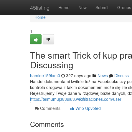
Home
45listing
Home
New
Submit
Groups
Home
1
The smart Trick of kup pr
Discussing
hamide159lam0
327 days ago
News
Discuss
Handel dokumentami kwitnie też na Facebooku czy popu
kontrola drogowa z takim dokumentem może się źle sk
Rejestrujemy Twoje dane w rządowej bazie danych, dz
https://teimumuj383uiu3.wikifiltraciones.com/user
Comments
Who Upvoted
Comments