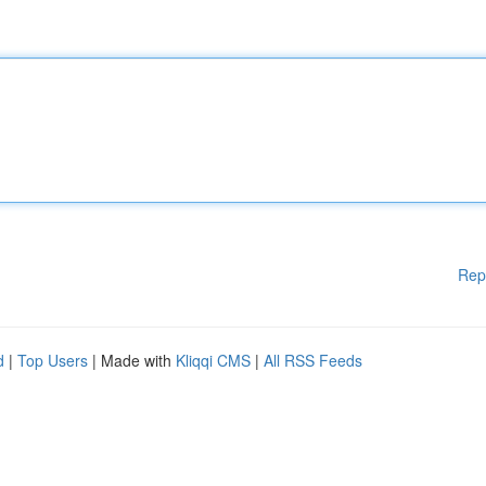
Rep
d
|
Top Users
| Made with
Kliqqi CMS
|
All RSS Feeds