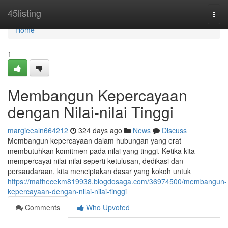
Home
45listing
Togg
navi
Home
1
Membangun Kepercayaan
dengan Nilai-nilai Tinggi
margieealn664212
324 days ago
News
Discuss
Membangun kepercayaan dalam hubungan yang erat
membutuhkan komitmen pada nilai yang tinggi. Ketika kita
mempercayai nilai-nilai seperti ketulusan, dedikasi dan
persaudaraan, kita menciptakan dasar yang kokoh untuk
https://mathecekm819938.blogdosaga.com/36974500/membangun-
kepercayaan-dengan-nilai-nilai-tinggi
Comments
Who Upvoted