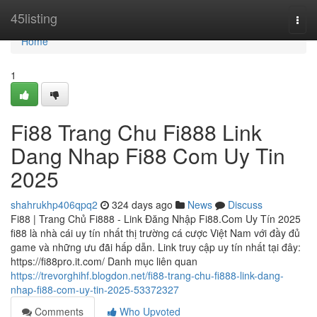
Home
45listing
Togg
navi
Home
1
Fi88 Trang Chu Fi888 Link
Dang Nhap Fi88 Com Uy Tin
2025
shahrukhp406qpq2
324 days ago
News
Discuss
Fi88 | Trang Chủ Fi888 - Link Đăng Nhập Fi88.Com Uy Tín 2025
fi88 là nhà cái uy tín nhất thị trường cá cược Việt Nam với đầy đủ
game và những ưu đãi hấp dẫn. Link truy cập uy tín nhất tại đây:
https://fi88pro.it.com/ Danh mục liên quan
https://trevorghihf.blogdon.net/fi88-trang-chu-fi888-link-dang-
nhap-fi88-com-uy-tin-2025-53372327
Comments
Who Upvoted