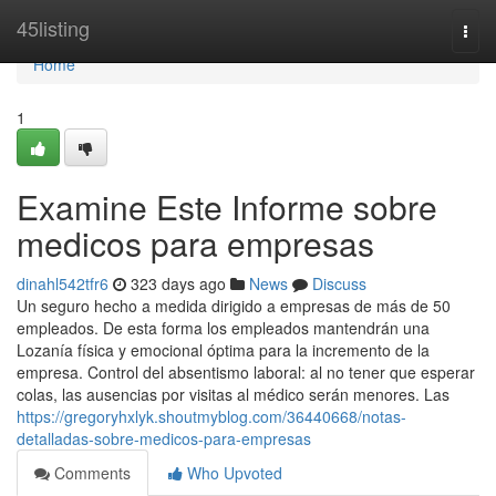
Home
45listing
Togg
navi
Home
1
Examine Este Informe sobre
medicos para empresas
dinahl542tfr6
323 days ago
News
Discuss
Un seguro hecho a medida dirigido a empresas de más de 50
empleados. De esta forma los empleados mantendrán una
Lozanía física y emocional óptima para la incremento de la
empresa. Control del absentismo laboral: al no tener que esperar
colas, las ausencias por visitas al médico serán menores. Las
https://gregoryhxlyk.shoutmyblog.com/36440668/notas-
detalladas-sobre-medicos-para-empresas
Comments
Who Upvoted