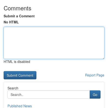
Comments
Submit a Comment
No HTML
HTML is disabled
Report Page
Search
Go
Published News