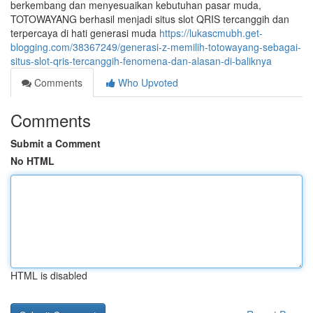
berkembang dan menyesuaikan kebutuhan pasar muda,
TOTOWAYANG berhasil menjadi situs slot QRIS tercanggih dan
terpercaya di hati generasi muda
https://lukascmubh.get-
blogging.com/38367249/generasi-z-memilih-totowayang-sebagai-
situs-slot-qris-tercanggih-fenomena-dan-alasan-di-baliknya
Comments
Who Upvoted
Comments
Submit a Comment
No HTML
HTML is disabled