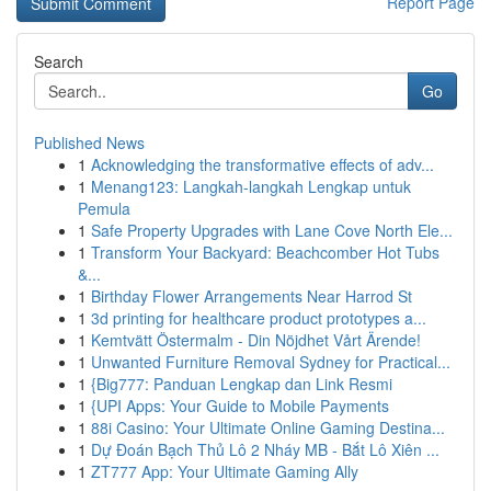
Report Page
Search
Go
Published News
1
Acknowledging the transformative effects of adv...
1
Menang123: Langkah-langkah Lengkap untuk
Pemula
1
Safe Property Upgrades with Lane Cove North Ele...
1
Transform Your Backyard: Beachcomber Hot Tubs
&...
1
Birthday Flower Arrangements Near Harrod St
1
3d printing for healthcare product prototypes a...
1
Kemtvätt Östermalm - Din Nöjdhet Vårt Ärende!
1
Unwanted Furniture Removal Sydney for Practical...
1
{Big777: Panduan Lengkap dan Link Resmi
1
{UPI Apps: Your Guide to Mobile Payments
1
88i Casino: Your Ultimate Online Gaming Destina...
1
Dự Đoán Bạch Thủ Lô 2 Nháy MB - Bắt Lô Xiên ...
1
ZT777 App: Your Ultimate Gaming Ally