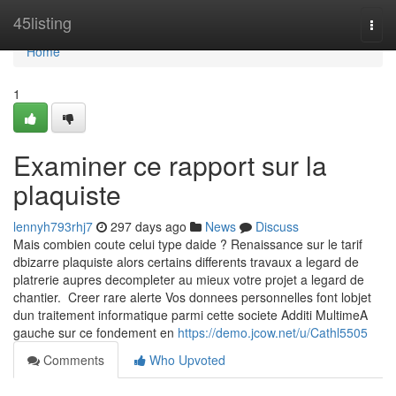
Home
45listing
Togg
navi
Home
1
Examiner ce rapport sur la
plaquiste
lennyh793rhj7
297 days ago
News
Discuss
Mais combien coute celui type daide ? Renaissance sur le tarif
dbizarre plaquiste alors certains differents travaux a legard de
platrerie aupres decompleter au mieux votre projet a legard de
chantier. Creer rare alerte Vos donnees personnelles font lobjet
dun traitement informatique parmi cette societe Additi MultimeA
gauche sur ce fondement en
https://demo.jcow.net/u/Cathl5505
Comments
Who Upvoted