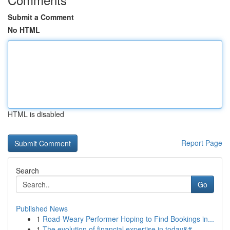
Submit a Comment
No HTML
HTML is disabled
Report Page
Search
Go
Published News
1
Road-Weary Performer Hoping to Find Bookings in...
1
The evolution of financial expertise in today&#...