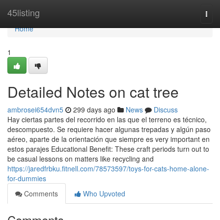
Home
45listing
Togg
navi
Home
1
Detailed Notes on cat tree
ambrosei654dvn5
299 days ago
News
Discuss
Hay ciertas partes del recorrido en las que el terreno es técnico,
descompuesto. Se requiere hacer algunas trepadas y algún paso
aéreo, aparte de la orientación que siempre es very important en
estos parajes Educational Benefit: These craft periods turn out to
be casual lessons on matters like recycling and
https://jaredfrbku.fitnell.com/78573597/toys-for-cats-home-alone-
for-dummies
Comments
Who Upvoted
Comments