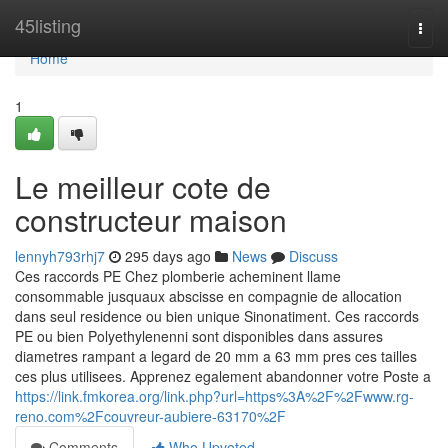
Home
45listing
Togg
navi
Home
1
Le meilleur cote de
constructeur maison
lennyh793rhj7
295 days ago
News
Discuss
Ces raccords PE Chez plomberie acheminent llame
consommable jusquaux abscisse en compagnie de allocation
dans seul residence ou bien unique Sinonatiment. Ces raccords
PE ou bien Polyethylenenni sont disponibles dans assures
diametres rampant a legard de 20 mm a 63 mm pres ces tailles
ces plus utilisees. Apprenez egalement abandonner votre Poste a
https://link.fmkorea.org/link.php?url=https%3A%2F%2Fwww.rg-
reno.com%2Fcouvreur-aubiere-63170%2F
Comments
Who Upvoted