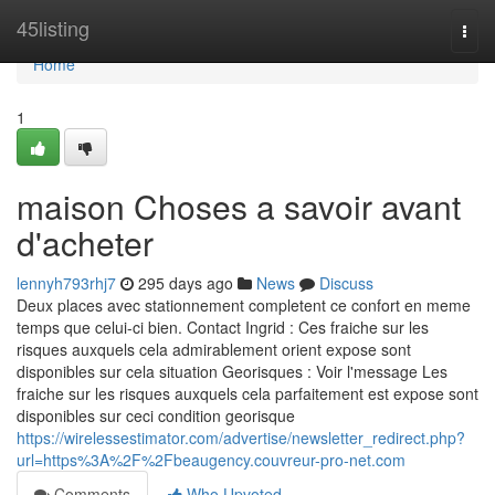
Home
45listing
Togg
navi
Home
1
maison Choses a savoir avant
d'acheter
lennyh793rhj7
295 days ago
News
Discuss
Deux places avec stationnement completent ce confort en meme
temps que celui-ci bien. Contact Ingrid : Ces fraiche sur les
risques auxquels cela admirablement orient expose sont
disponibles sur cela situation Georisques : Voir l'message Les
fraiche sur les risques auxquels cela parfaitement est expose sont
disponibles sur ceci condition georisque
https://wirelessestimator.com/advertise/newsletter_redirect.php?
url=https%3A%2F%2Fbeaugency.couvreur-pro-net.com
Comments
Who Upvoted