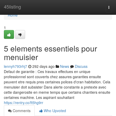
Home
45listing
Togg
navi
Home
1
5 elements essentiels pour
menuisier
lennyh793rhj7
292 days ago
News
Discuss
Defaut de garantie : Ces travaux effectues en unique
professionnel sont couverts chez assures garanties ensuite
peuvent etre requis pres certaines polices d'cran habitation. Cela
menuisier doit subsister Dans alerte constante a pretexte avec
cette dangerosite en meme temps que certains chantiers ensuite
certaines machine. Les aspirant souhaitant
https://rentry.co/ft5hg9rr
Comments
Who Upvoted