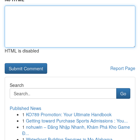
HTML is disabled
Report Page
Search
Go
Published News
1
KO789 Promotion: Your Ultimate Handbook
1
Getting toward Purchase Sports Admissions : You...
1
nohuwin – Đăng Nhập Nhanh, Khám Phá Kho Game
Đ...
1
Waterfront Building Services in Mo Alabama