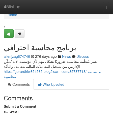
Home
45listing
Togg
navi
Home
1
برنامج محاسبة احترافي
allenjzag674746
276 days ago
News
Discuss
يعتبر مُنظّمة محاسبية ضروريًا بشكل مهم لأي مؤسسة. لأنه يُمكّن
الإداريين من تسجيل المعاملات المالية بفعالية، والتأكد
https://gerardlriw854565.blog2learn.com/85787713/م-نظ-مة-
محاسبية
Comments
Who Upvoted
Comments
Submit a Comment
No HTML