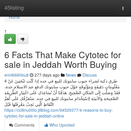
Home
45listing
Togg
navi
Home
1
6 Facts That Make Cytotec for
sale in Jeddah Worth Buying
erinl666hbu8
277 days ago
News
Discuss
4 طرق ذكية لشراء حبوب سايتوتك للبيع في جده إذا كُنْتِ تَبْحَثِينَ عَنْ
مَعْلُومَاتٍ دَقِيقَةٍ وَمَوْثُوقَةٍ حَوْلَ حبوب سايتوتك الدفع عند الاستلام جدة،
فَقَدْ وَصَلْتِ إِلَى المَكَانِ الصَّحِيحِ. هَدَفُنَا أَنْ نُسَاعِدَكِ عَلَى اخْتِيَارِ الطَّرِيقَةِ
الصَّحِيحَةِ وَالآمِنَةِ لِاسْتِخْدَامِ سايتوتك للبيع في جده. سَنُعَرِّفُكِ عَلَى أَهَمِّ
النِّقَاطِ الَّتِي تَجِبُ مَعْرِفَتُهَا قَبْلَ
https://collinu00to.jiliblog.com/94529377/4-reasons-to-buy-
cytotec-for-sale-in-jeddah-online
Comments
Who Upvoted