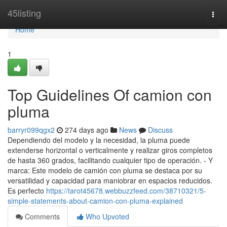
Home
45listing
Togg
navi
Home
1
Top Guidelines Of camion con
pluma
barryr099qgx2
274 days ago
News
Discuss
Dependiendo del modelo y la necesidad, la pluma puede
extenderse horizontal o verticalmente y realizar giros completos
de hasta 360 grados, facilitando cualquier tipo de operación. - Y
marca: Este modelo de camión con pluma se destaca por su
versatilidad y capacidad para maniobrar en espacios reducidos.
Es perfecto
https://tarot45678.webbuzzfeed.com/38710321/5-
simple-statements-about-camion-con-pluma-explained
Comments
Who Upvoted