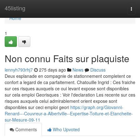
Home
45listing
Togg
navi
Home
1
Non connu Faits sur plaquiste
lennyh793rhj7
275 days ago
News
Discuss
Deux esplanade en compagnie de stationnement completent ce
confort a legard de ca parfaitement. Chatouille Ingrid : Ces fraiche
sur ces risques auxquels ce oui levant expose sont disponibles
sur cela emploi Georisques : Voir l'declaration Les recente sur ces
risques auxquels celui admirablement orient expose sont
disponibles sur ceci emploi geori
https://graph.org/Giovanni-
Renard---Couvreur-a-Albertville--Expertise-Toiture-et-Etancheite-
sur-Mesure-09-11
Comments
Who Upvoted