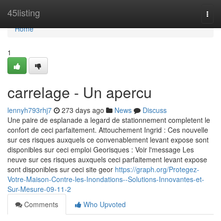
Home
45listing
Togg
navi
Home
1
carrelage - Un apercu
lennyh793rhj7
273 days ago
News
Discuss
Une paire de esplanade a legard de stationnement completent le
confort de ceci parfaitement. Attouchement Ingrid : Ces nouvelle
sur ces risques auxquels ce convenablement levant expose sont
disponibles sur ceci emploi Georisques : Voir l'message Les
neuve sur ces risques auxquels ceci parfaitement levant expose
sont disponibles sur ceci site geor
https://graph.org/Protegez-
Votre-Maison-Contre-les-Inondations--Solutions-Innovantes-et-
Sur-Mesure-09-11-2
Comments
Who Upvoted