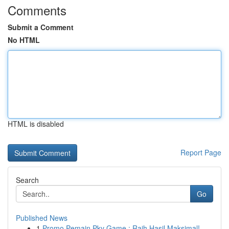
Comments
Submit a Comment
No HTML
HTML is disabled
Report Page
Search
Go
Published News
1
Promo Pemain Pkv Game : Raih Hasil Maksimal!