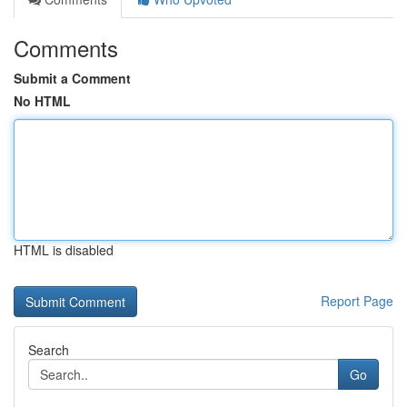
Comments
Submit a Comment
No HTML
HTML is disabled
Report Page
Search
Go