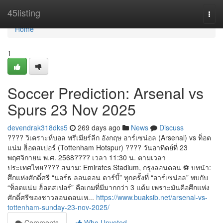
Home
45listing
Togg
navi
Home
1
Soccer Prediction: Arsenal vs
Spurs 23 Nov 2025
devendrak318dks5
269 days ago
News
Discuss
???? วิเคราะห์บอล พรีเมียร์ลีก อังกฤษ อาร์เซน่อล (Arsenal) vs ท็อต
แน่ม ฮ็อตสเปอร์ (Tottenham Hotspur) ???? วันอาทิตย์ที่ 23
พฤศจิกายน พ.ศ. 2568???? เวลา 11:30 น. ตามเวลา
ประเทศไทย???? สนาม: Emirates Stadium, กรุงลอนดอน ⚽ บทนำ:
ศึกแห่งศักดิ์ศรี “นอร์ธ ลอนดอน ดาร์บี้” ทุกครั้งที่ “อาร์เซน่อล” พบกับ
“ท็อตแน่ม ฮ็อตสเปอร์” คือเกมที่มีมากกว่า 3 แต้ม เพราะมันคือศึกแห่ง
ศักดิ์ศรีของชาวลอนดอนเห...
https://www.buaksib.net/arsenal-vs-
tottenham-sunday-23-nov-2025/
Comments
Who Upvoted