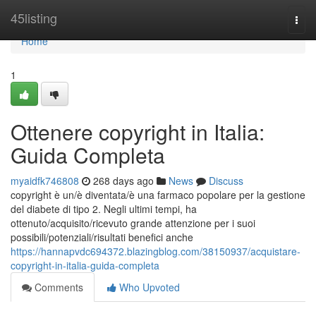
Home
45listing
Togg
navi
Home
1
Ottenere copyright in Italia:
Guida Completa
myaidfk746808
268 days ago
News
Discuss
copyright è un/è diventata/è una farmaco popolare per la gestione
del diabete di tipo 2. Negli ultimi tempi, ha
ottenuto/acquisito/ricevuto grande attenzione per i suoi
possibili/potenziali/risultati benefici anche
https://hannapvdc694372.blazingblog.com/38150937/acquistare-
copyright-in-italia-guida-completa
Comments
Who Upvoted